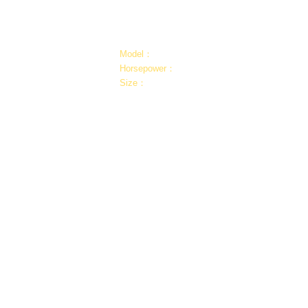
1
2
3
4
5
Meat
Meat Grinder
Processing
Model：
YC - 105
Horsepower：
0.5~2HP
Size：
L550 W320 H320 mm